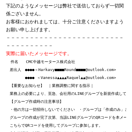
下記のようなメッセージは弊社で送信しておらず一切関
係ございません。
お客様におかれましては、十分ご注意くださいますよう
お願い申し上げます。
－－－－－－－－－－－－－－－－－－－－－－－－－
－－－－－－－－－－
実際に届いたメッセージです。
件名　　CMC中越モータース株式会社　　

　差出人　●●●●＜Harkavy■■■■Round■■■■@outlook.com>

　　　　　●●●● ＜Vanessa▲▲▲▲Raquel▲▲@outlook.com>

　【重要なお知らせ】　｜業務調整に関する指示｜

　業務上の必要により、至急、会社用のLINEグループを新規作成してくだ
　【グループ作成時の注意事項】

　・他の方は一切招待しないでください　・グループは「作成のみ」とし
　グループの作成が完了次第、当該LINEグループのQRコードを本メール
　こちらでQRコードを使用してグループに参加します。
