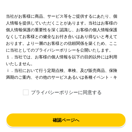
当社がお客様に商品、サービス等をご提供するにあたり、個
人情報を提供していただくことがあります。当社はお客様の
個人情報保護の重要性を深く認識し、お客様の個人情報保護
なくしてお客様との健全なお付き合いはあり得ないと考えて
おります。より一層のお客様との信頼関係を築くため、ここ
に当社としてのプライバシーポリシーを公開いたします。
１．当社では、お客様の個人情報を以下の目的以外には利用
いたしません。
ⅰ．当社において行う定期点検、車検、及び販売商品、保険
満期のご案内、その他のサービスあるいは各種イベント・キ
ャンペーンなどの開催についての情報を提
供するため、郵便、電話、電子メールなどの方法によりご案
プライバシーポリシーに同意する
内すること。
ⅱ．商品開発あるいは顧客満足度向上策検討のため、郵便、
電話、電子メールなどの方法によりアンケート調査を実施す
ること。
確認ページへ
ⅲ．与信判断及び与信管理。