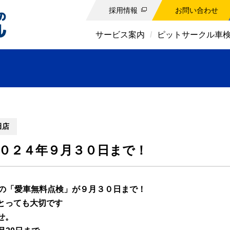
採用情報
お問い合わせ
サービス案内
ピットサークル車
田店
０２４年９月３０日まで！
目の「愛車無料点検」が９月３０日まで！
とっても大切です
せ。